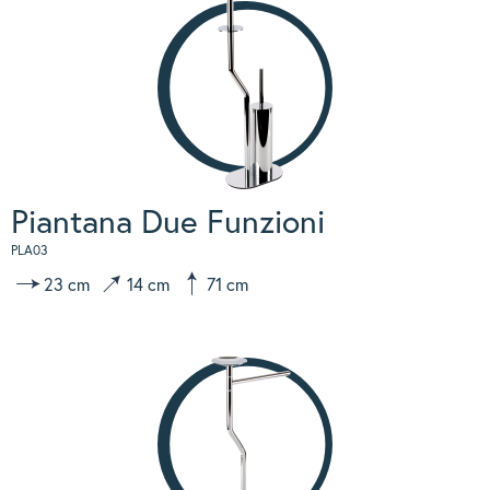
Piantana Due Funzioni
PLA03
23 cm
14 cm
71 cm