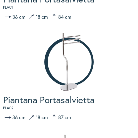
PLA01
36 cm
18 cm
84 cm
Piantana Portasalvietta
PLA02
36 cm
18 cm
87 cm